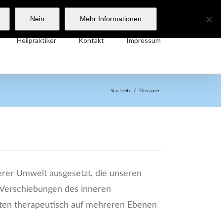
Tel: 04321-44505 Mail: info@heilpraktikerpraxis-schmidt.de
Nein
Mehr Informationen
Heilpraktiker
Kontakt
Impressum
Startseite
Therapien
erer Umwelt ausgesetzt, die unseren
 Verschiebungen des inneren
enten therapeutisch auf mehreren Ebenen