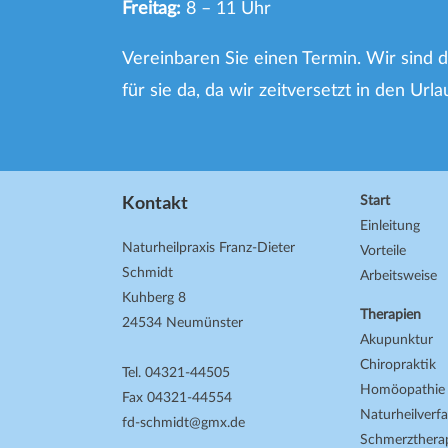
Freitag:
8 – 11 Uhr
Vereinbaren Sie einen Termin. Wir sind 
für sie da, da wir zeitversetzt in den Url
Kontakt
Start
Einleitung
Naturheilpraxis Franz-Dieter
Vorteile
Schmidt
Arbeitsweise
Kuhberg 8
Therapien
24534 Neumünster
Akupunktur
Chiropraktik
Tel. 04321-44505
Homöopathie
Fax 04321-44554
Naturheilverf
fd-schmidt@gmx.de
Schmerzthera