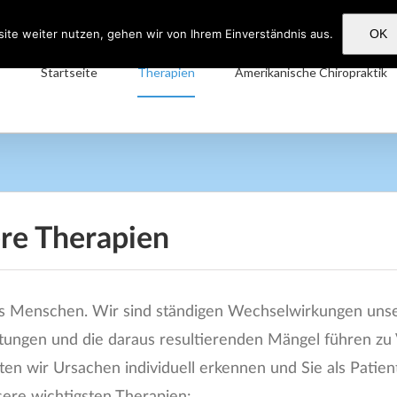
14:00 bis 17:00
und nach Vereinbarung
ite weiter nutzen, gehen wir von Ihrem Einverständnis aus.
OK
Startseite
Therapien
Amerikanische Chiropraktik
ere Therapien
des Menschen. Wir sind ständigen Wechselwirkungen uns
tungen und die daraus resultierenden Mängel führen zu
ten wir Ursachen individuell erkennen und Sie als Pati