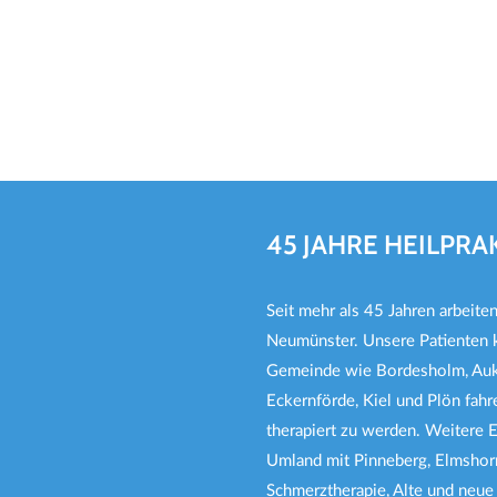
mit Infrarotwärme und Rezepturen von
Homöopathika und / oder
Phytotherapeutike.
45 JAHRE HEILPR
Seit mehr als 45 Jahren arbeite
Neumünster. Unsere Patienten
Gemeinde wie Bordesholm, Aukr
Eckernförde, Kiel und Plön fahr
therapiert zu werden. Weitere 
Umland mit Pinneberg, Elmshorn
Schmerztherapie, Alte und neue 